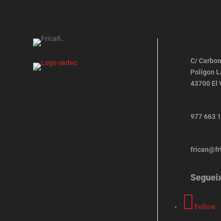
C/ Carbon
Polígon 
43700 El 
977 663 
frican@fr
Seguei
Follow