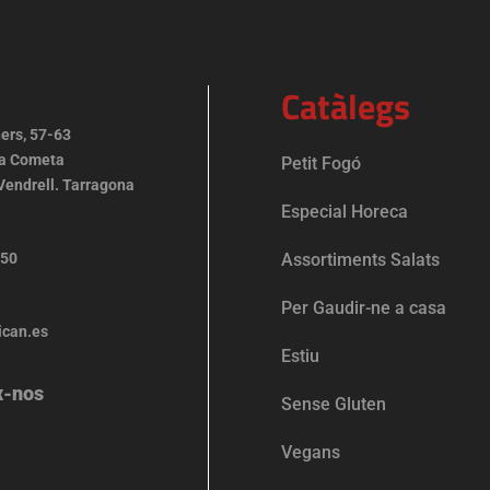
Catàlegs
ers, 57-63
La Cometa
Petit Fogó
Vendrell. Tarragona
Especial Horeca
150
Assortiments Salats
Per Gaudir-ne a casa
ican.es
Estiu
x-nos
Sense Gluten
Vegans