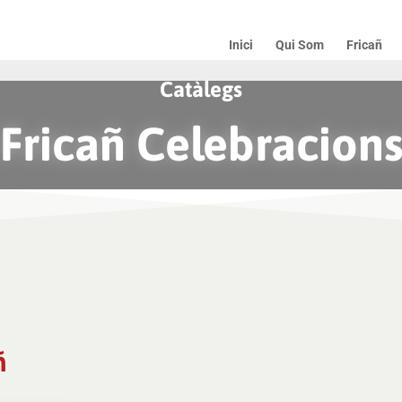
Inici
Qui Som
Fricañ
Catàlegs
Fricañ Celebracion
ñ