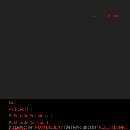
Follow
Inici
Avís Legal
Política de Privadesa
Política de Cookies
Dissenyat per
NEUS DISSENY
i desenvolupat per
RESETTECNIC
.
Contacte