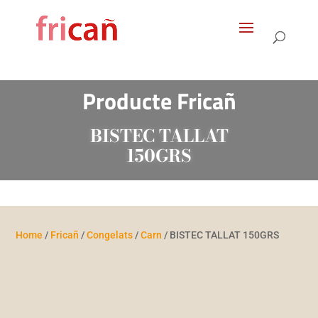
Products
search
Producte Fricañ
BISTEC TALLAT
150GRS
Home
/
Fricañ
/
Congelats
/
Carn
/ BISTEC TALLAT 150GRS