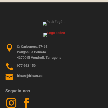

C/ Carboners, 57-63
Polígon La Cometa
43700 El Vendrell. Tarragona

977 663 150

frican@frican.es
Segueix-nos