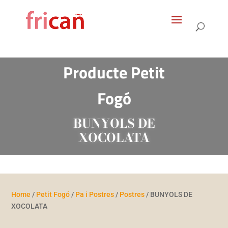
Products
search
Producte Petit
Fogó
BUNYOLS DE
XOCOLATA
Home
/
Petit Fogó
/
Pa i Postres
/
Postres
/ BUNYOLS DE
XOCOLATA