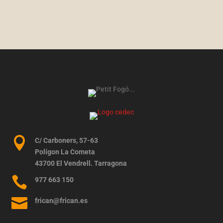

C/ Carboners, 57-63
Polígon La Cometa
43700 El Vendrell. Tarragona

977 663 150

frican@frican.es