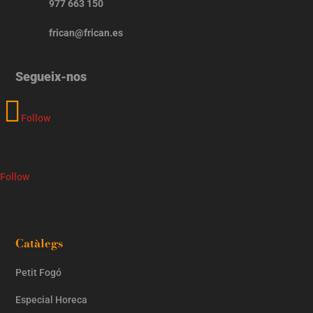
977 663 150
frican@frican.es
Segueix-nos
Follow
Follow
Catàlegs
Petit Fogó
Especial Horeca