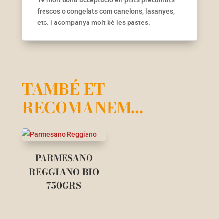
Té molt bona acceptació en plats precuinats
frescos o congelats com canelons, lasanyes,
etc. i acompanya molt bé les pastes.
TAMBÉ ET
RECOMANEM…
PARMESANO
REGGIANO BIO
750GRS