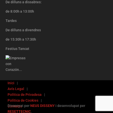
De dilluns a dissabtes:
de 8:00h a 13:00h
Tardes
De dilluns a divendres
de 15:30h a 17:30h
Festius Tancat
Inici
Avís Legal
Política de Privadesa
Política de Cookies
Dissenyat per
NEUS DISSENY
i desenvolupat per
Contacte
RESETTECNIC
.