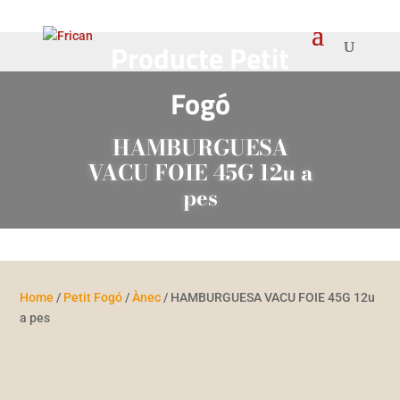
Producte
Petit
Fogó
HAMBURGUESA
VACU FOIE 45G 12u a
pes
Home
/
Petit Fogó
/
Ànec
/ HAMBURGUESA VACU FOIE 45G 12u
a pes