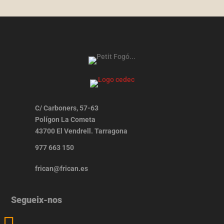
C/ Carboners, 57-63
Polígon La Cometa
43700 El Vendrell. Tarragona
977 663 150
frican@frican.es
Segueix-nos