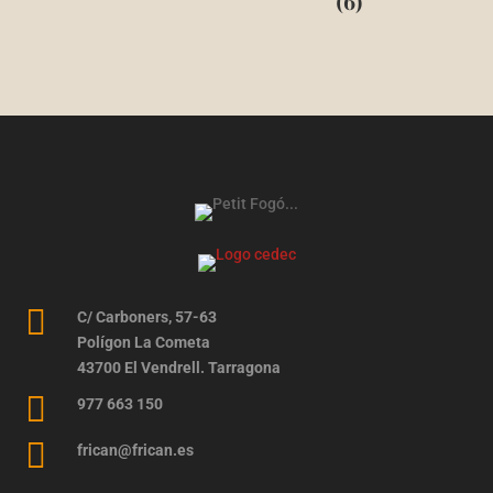
(6)

C/ Carboners, 57-63
Polígon La Cometa
43700 El Vendrell. Tarragona

977 663 150

frican@frican.es