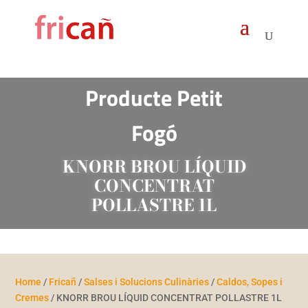
Products
search
Producte Petit
Fogó
KNORR BROU LÍQUID
CONCENTRAT
POLLASTRE 1L
Home
/
Fricañ
/
Salses i Solucions Culinàries
/
Caldos, Sopes i
Cremes
/ KNORR BROU LÍQUID CONCENTRAT POLLASTRE 1L