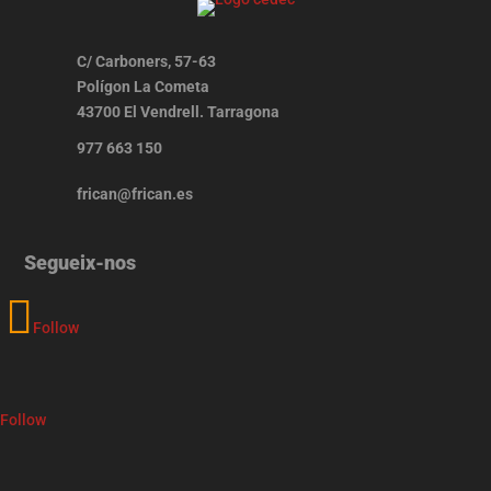
C/ Carboners, 57-63
Polígon La Cometa
43700 El Vendrell. Tarragona
977 663 150
frican@frican.es
Segueix-nos
Follow
Follow