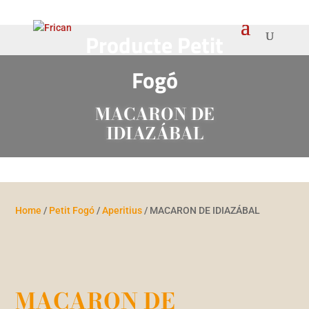
Producte
Petit
Fogó
MACARON DE
IDIAZÁBAL
Home
/
Petit Fogó
/
Aperitius
/ MACARON DE IDIAZÁBAL
MACARON DE