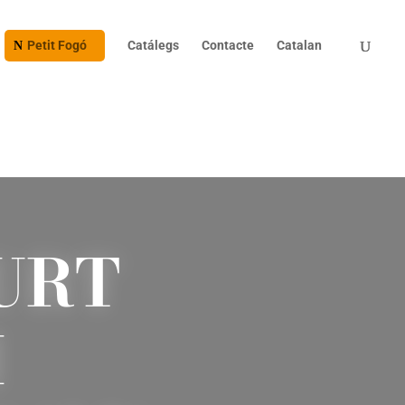
Products
search
Petit Fogó
Catálegs
Contacte
Catalan
URT
I