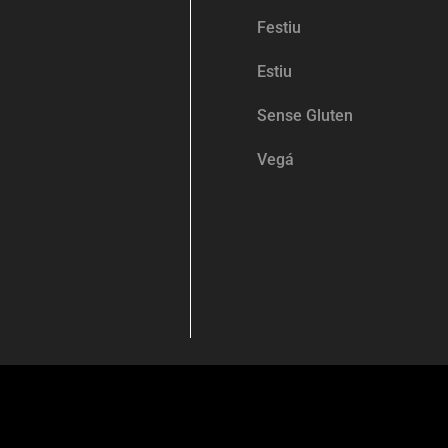
Festiu
Estiu
Sense Gluten
Vegá