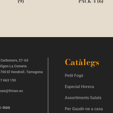
(9)
PACK-4 (6)
Catàlegs
 Carboners, 57-63
lígon La Cometa
700 El Vendrell. Tarragona
Petit Fogó
7 663 150
Especial Horeca
ican@frican.es
Assortiments Salats
x-nos
Per Gaudir-ne a casa