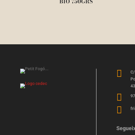
BIO 750GRS

C/
Po
43

97

fr
Seguei