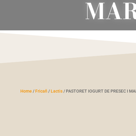
MAR
Home
/
Fricañ
/
Lactis
/ PASTORET IOGURT DE PRESEC I MA