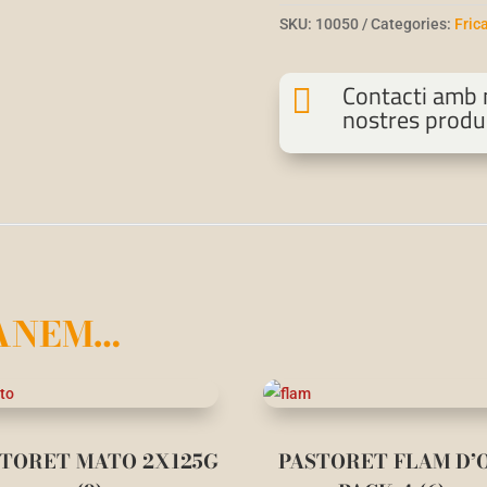
SKU:
10050
Categories:
Fric
Contacti amb n

nostres produ
ANEM…
TORET MATO 2X125G
PASTORET FLAM D’