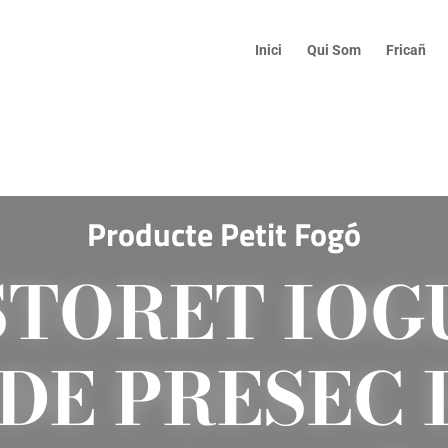
Inici
Qui Som
Fricañ
Producte Petit Fogó
STORET IOG
DE PRESEC 