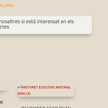
añ
,
Lactis
osaltres si està interessat en els
ctes
OU