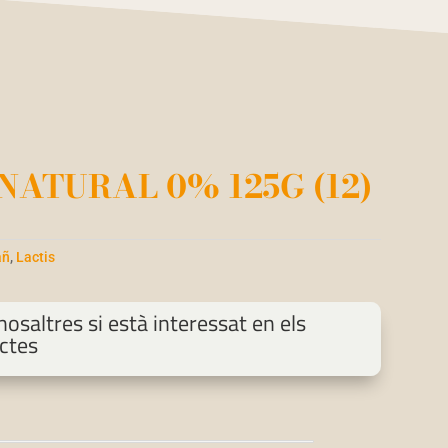
NATURAL 0% 125G (12)
añ
,
Lactis
osaltres si està interessat en els
ctes