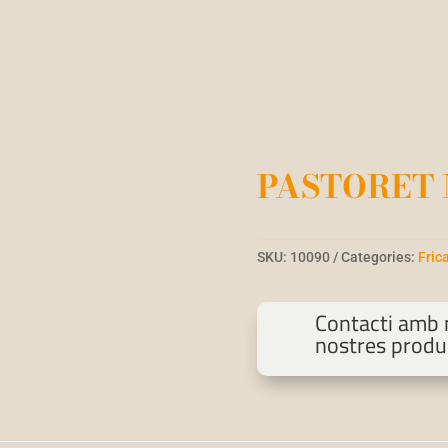
PASTORET 
SKU:
10090
Categories:
Fric
Contacti amb n
nostres produ