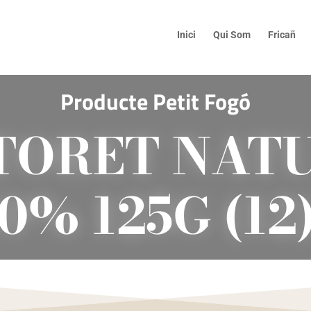
Inici
Qui Som
Fricañ
Producte Petit Fogó
TORET NAT
0% 125G (12