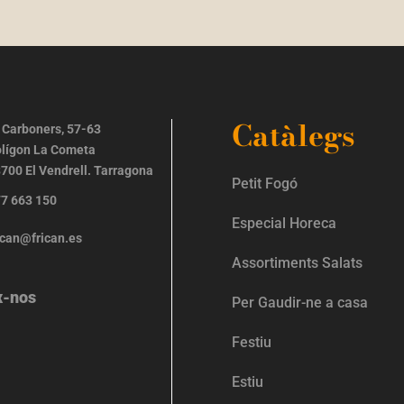
Catàlegs
 Carboners, 57-63
lígon La Cometa
700 El Vendrell. Tarragona
Petit Fogó
7 663 150
Especial Horeca
ican@frican.es
Assortiments Salats
x-nos
Per Gaudir-ne a casa
Festiu
Estiu