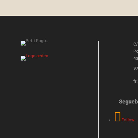
C/
Po
43
97
fr
Seguei
Follow