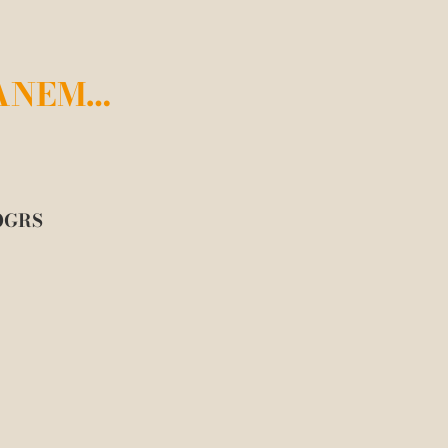
ANEM…
0GRS