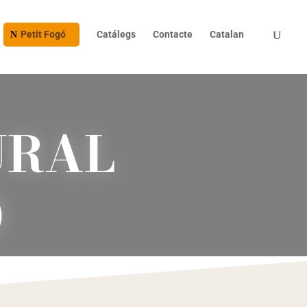
Petit Fogó
Catálegs
Contacte
Catalan
URAL
)