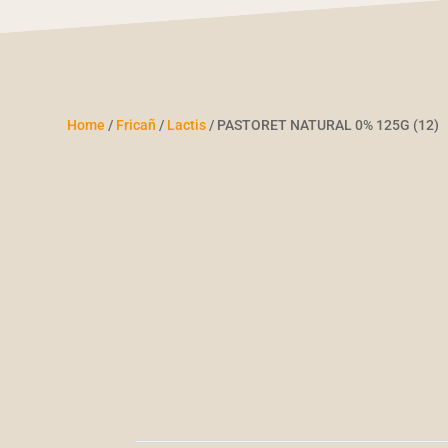
Home
/
Fricañ
/
Lactis
/ PASTORET NATURAL 0% 125G (12)