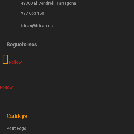
43700 El Vendrell. Tarragona
977 663 150
frican@frican.es
Segueix-nos
Follow
Follow
Catàlegs
Petit Fogó