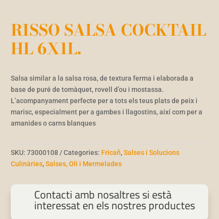
RISSO SALSA COCKTAIL
HL 6X1L.
Salsa similar a la salsa rosa, de textura ferma i elaborada a
base de puré de tomàquet, rovell d’ou i mostassa.
L’acompanyament perfecte per a tots els teus plats de peix i
marisc, especialment per a gambes i llagostins, així com per a
amanides o carns blanques
SKU:
73000108
Categories:
Fricañ
,
Salses i Solucions
Culinàries
,
Salses, Oli i Mermelades
Contacti amb nosaltres si està
interessat en els nostres productes