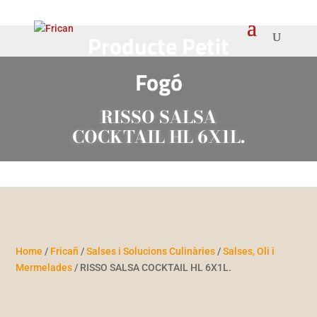
Producte Petit
Fogó
RISSO SALSA
COCKTAIL HL 6X1L.
Home
/
Fricañ
/
Salses i Solucions Culinàries
/
Salses, Oli i
Mermelades
/ RISSO SALSA COCKTAIL HL 6X1L.