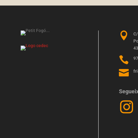

C/
Po
43

97

fr
Seguei