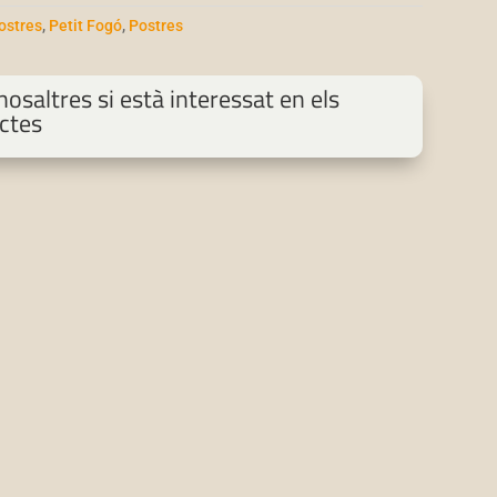
Postres
,
Petit Fogó
,
Postres
osaltres si està interessat en els
ctes