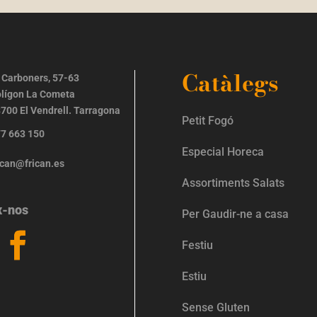
Catàlegs
 Carboners, 57-63
lígon La Cometa
700 El Vendrell. Tarragona
Petit Fogó
7 663 150
Especial Horeca
ican@frican.es
Assortiments Salats
x-nos
Per Gaudir-ne a casa
Festiu
Estiu
Sense Gluten