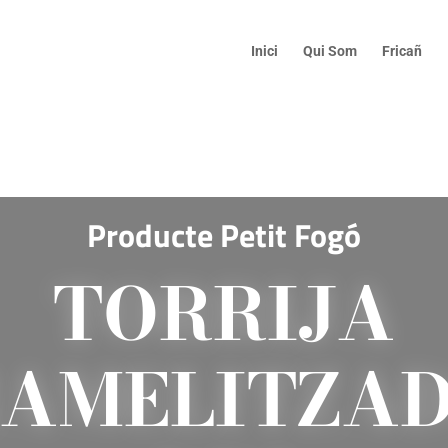
Inici
Qui Som
Fricañ
Producte Petit Fogó
TORRIJA
AMELITZAD