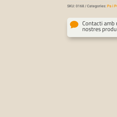
SKU:
0168
Categories:
Pa i 
Contacti amb n

nostres produ