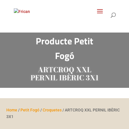
Products
search
Producte Petit
Fogó
ARTCROQ XXL
PERNIL IBÈRIC 3X1
Home
/
Petit Fogó
/
Croquetes
/ ARTCROQ XXL PERNIL IBÈRIC
3X1