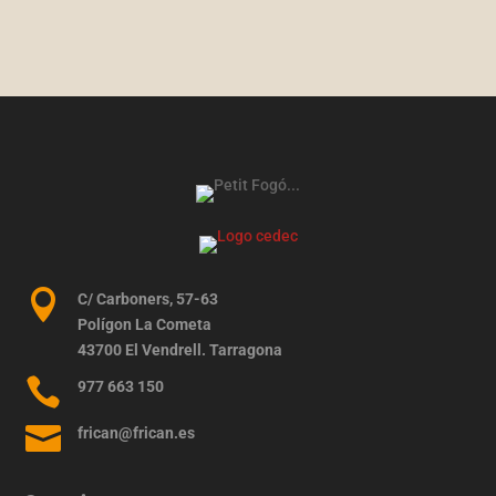

C/ Carboners, 57-63
Polígon La Cometa
43700 El Vendrell. Tarragona

977 663 150

frican@frican.es