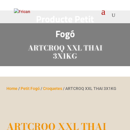
Producte Petit
Fogó
ARTCROQ XXL THAI
3X1KG
Home
/
Petit Fogó
/
Croquetes
/ ARTCROQ XXL THAI 3X1KG
ARTCROQ XXL THAI