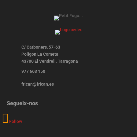
C/ Carboners, 57-63
Polígon La Cometa
43700 El Vendrell. Tarragona
977 663 150
frican@frican.es
Segueix-nos
Follow