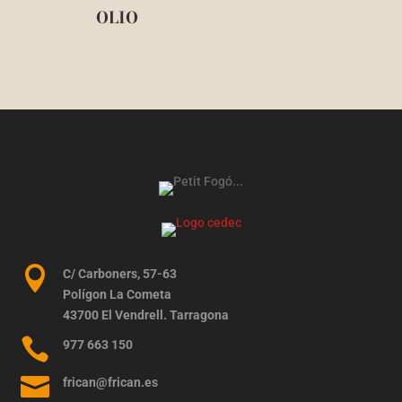
OLIO

C/ Carboners, 57-63
Polígon La Cometa
43700 El Vendrell. Tarragona

977 663 150

frican@frican.es