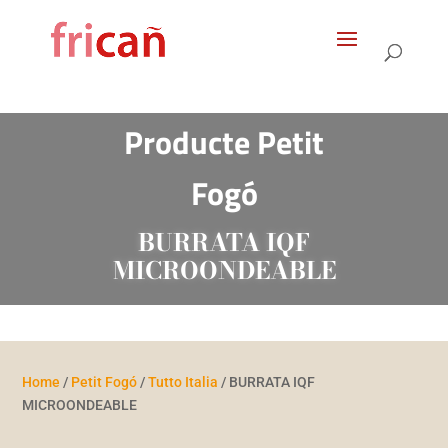
Products
search
Producte Petit
Fogó
BURRATA IQF
MICROONDEABLE
Home
/
Petit Fogó
/
Tutto Italia
/ BURRATA IQF
MICROONDEABLE