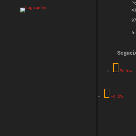
Po
43
97
fr
Seguei
Follow
Follow