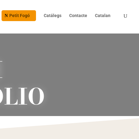
Petit Fogó
Catálegs
Contacte
Catalan
I
OLIO