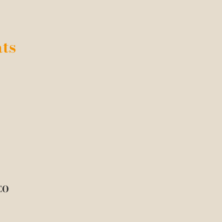
ts
E
CO