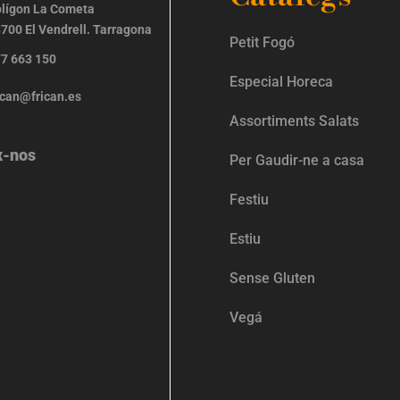
lígon La Cometa
700 El Vendrell. Tarragona
Petit Fogó
7 663 150
Especial Horeca
ican@frican.es
Assortiments Salats
x-nos
Per Gaudir-ne a casa
Festiu
Estiu
Sense Gluten
Vegá