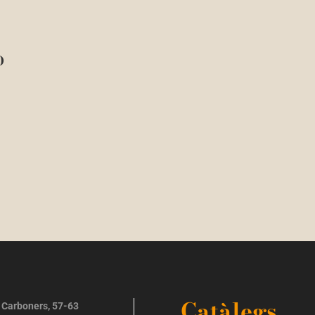
O
Catàlegs
 Carboners, 57-63