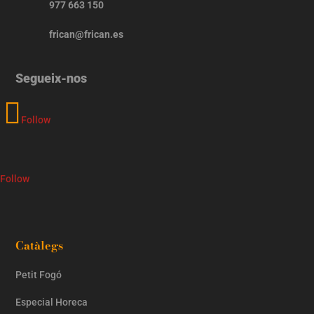
977 663 150
frican@frican.es
Segueix-nos
Follow
Follow
Catàlegs
Petit Fogó
Especial Horeca