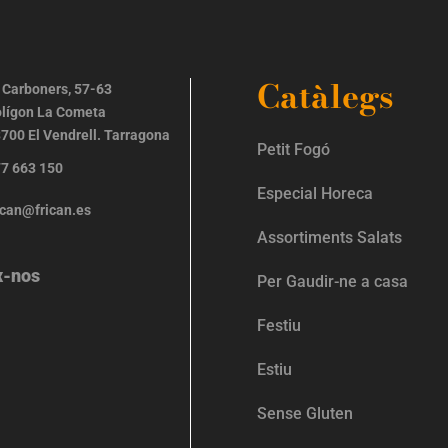
Catàlegs
 Carboners, 57-63
lígon La Cometa
700 El Vendrell. Tarragona
Petit Fogó
7 663 150
Especial Horeca
ican@frican.es
Assortiments Salats
x-nos
Per Gaudir-ne a casa
Festiu
Estiu
Sense Gluten