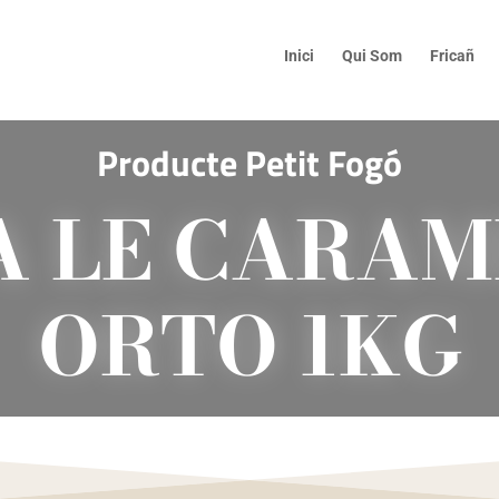
Inici
Qui Som
Fricañ
Producte Petit Fogó
A LE CARAM
ORTO 1KG