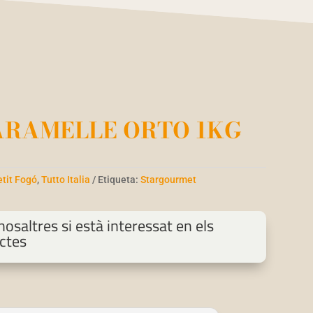
ARAMELLE ORTO 1KG
etit Fogó
,
Tutto Italia
Etiqueta:
Stargourmet
osaltres si està interessat en els
ctes