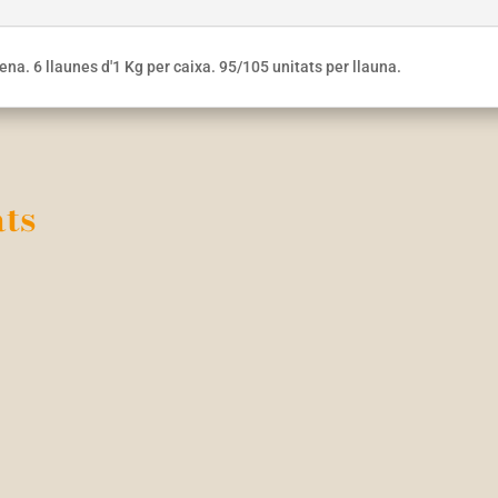
a. 6 llaunes d'1 Kg per caixa. 95/105 unitats per llauna.
ts
E