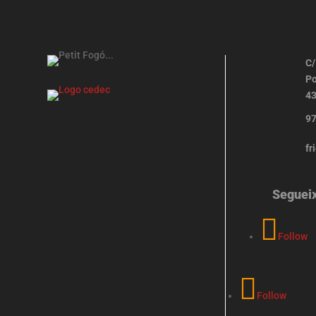
C/
Po
43
97
fr
Seguei
Follow
Follow