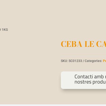
O 1KG
CEBA LE C
SKU:
SC01233
Categories:
P
Contacti amb n
nostres produ