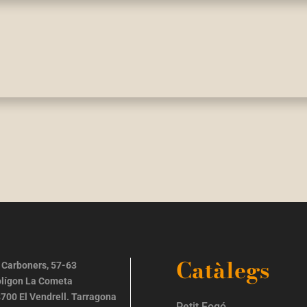
Catàlegs
 Carboners, 57-63
lígon La Cometa
700 El Vendrell. Tarragona
Petit Fogó