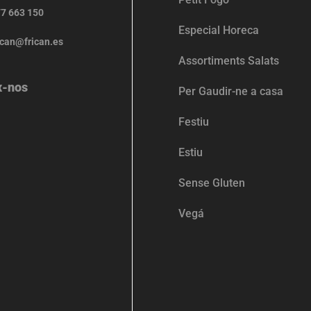
7 663 150
Especial Horeca
ican@frican.es
Assortiments Salats
x-nos
Per Gaudir-ne a casa
Festiu
Estiu
Sense Gluten
Vegá