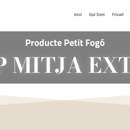
Inici
Qui Som
Fricañ
Producte
Petit Fogó
P MITJA EX