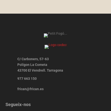
C/ Carboners, 57-63
Polígon La Cometa
43700 El Vendrell. Tarragona
977 663 150
frican@frican.es
Segueix-nos