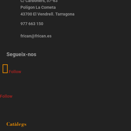
C/ Carboners, 57-63
Polígon La Cometa
43700 El Vendrell. Tarragona
977 663 150
frican@frican.es
Segueix-nos
Follow
Follow
Catàlegs