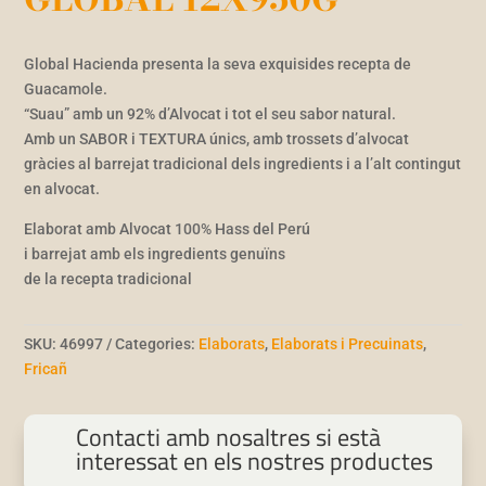
Global Hacienda presenta la seva exquisides recepta de
Guacamole.
“Suau” amb un 92% d’Alvocat i tot el seu sabor natural.
Amb un SABOR i TEXTURA únics, amb trossets d’alvocat
gràcies al barrejat tradicional dels ingredients i a l’alt contingut
en alvocat.
Elaborat amb Alvocat 100% Hass del Perú
i barrejat amb els ingredients genuïns
de la recepta tradicional
SKU:
46997
Categories:
Elaborats
,
Elaborats i Precuinats
,
Fricañ
Contacti amb nosaltres si està
interessat en els nostres productes