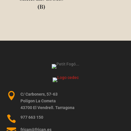
(B)

C/ Carboners, 57-63
Polígon La Cometa
43700 El Vendrell. Tarragona

977 663 150

frican@frican.es