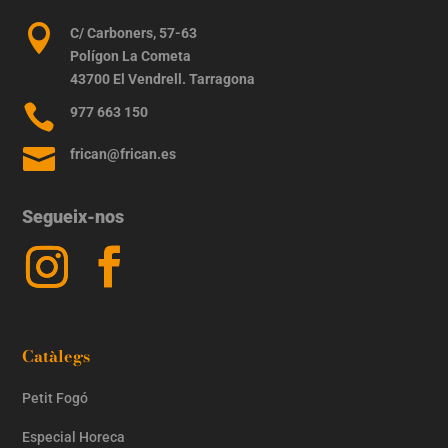

C/ Carboners, 57-63
Polígon La Cometa
43700 El Vendrell. Tarragona

977 663 150

frican@frican.es
Segueix-nos
Catàlegs
Petit Fogó
Especial Horeca