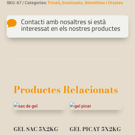
SKU:
67
Categories:
Fricañ
,
Granissats, Smoothies i Orxates
Contacti amb nosaltres si està

interessat en els nostres productes
Productes Relacionats
GEL SAC 5X2KG
GEL PICAT 5X2KG