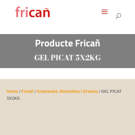
Products
search
Producte Fricañ
GEL PICAT 5X2KG
Home
/
Fricañ
/
Granissats, Smoothies i Orxates
/ GEL PICAT
5X2KG