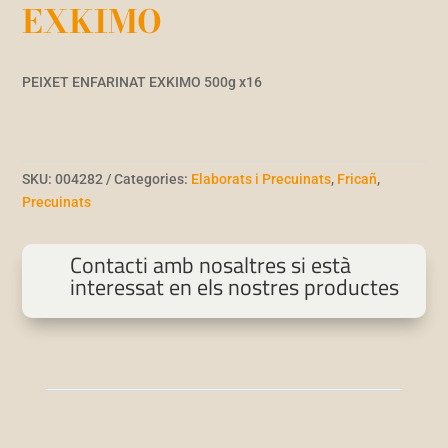
EXKIMO
PEIXET ENFARINAT EXKIMO 500g x16
SKU:
004282
Categories:
Elaborats i Precuinats
,
Fricañ
,
Precuinats
Contacti amb nosaltres si està
interessat en els nostres productes