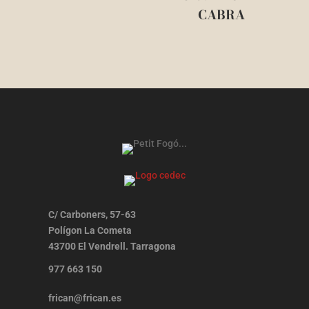
CABRA
C/ Carboners, 57-63
Polígon La Cometa
43700 El Vendrell. Tarragona
977 663 150
frican@frican.es