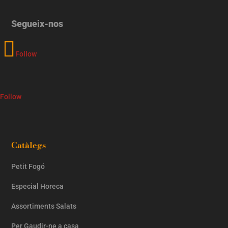
Segueix-nos
Follow
Follow
Catàlegs
Petit Fogó
Especial Horeca
Assortiments Salats
Per Gaudir-ne a casa