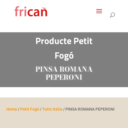
Products
search
Producte Petit
Fogó
PINSA ROMANA
PEPERONI
Home
/
Petit Fogó
/
Tutto Italia
/ PINSA ROMANA PEPERONI