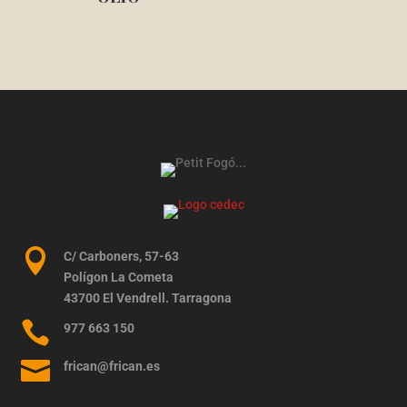

C/ Carboners, 57-63
Polígon La Cometa
43700 El Vendrell. Tarragona

977 663 150

frican@frican.es