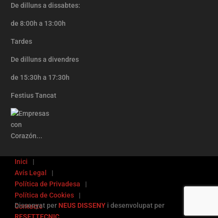
De dilluns a dissabtes:
de 8:00h a 13:00h
Tardes
De dilluns a divendres
de 15:30h a 17:30h
Festius Tancat
Inici
Avís Legal
Política de Privadesa
Política de Cookies
Dissenyat per
NEUS DISSENY
i desenvolupat per
Contacte
RESETTECNIC
.