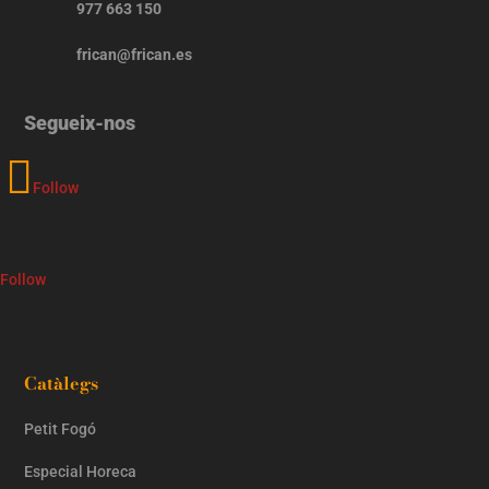
977 663 150
frican@frican.es
Segueix-nos
Follow
Follow
Catàlegs
Petit Fogó
Especial Horeca