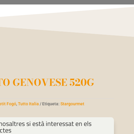
TO GENOVESE 520G
etit Fogó
,
Tutto Italia
Etiqueta:
Stargourmet
osaltres si està interessat en els
ctes