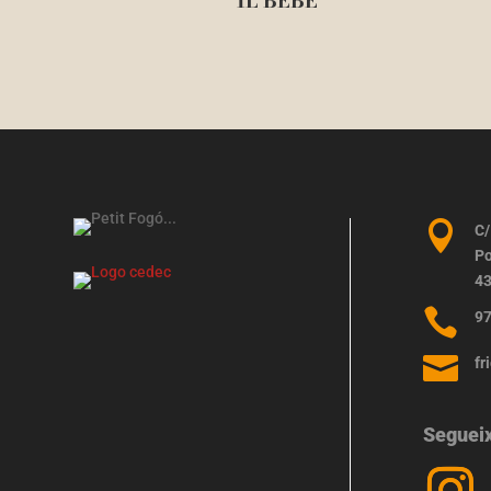
IL BEBE

C/
Po
43

97

fr
Seguei