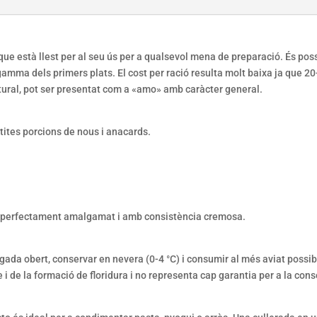
que està llest per al seu ús per a qualsevol mena de preparació. És poss
a gamma dels primers plats. El cost per ració resulta molt baixa ja que 
tural, pot ser presentat com a «amo» amb caràcter general.
etites porcions de nous i anacards.
”, perfectament amalgamat i amb consistència cremosa.
ada obert, conservar en nevera (0-4 °C) i consumir al més aviat possibl
e i de la formació de floridura i no representa cap garantia per a la con