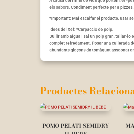
A causa del ritme de vida que portem, el *pe
els sabors. Condiment perfecte per a pizzes,
*Important: Mai escalfar el producte, usar s
Idees del Xef: *Carpaccio de polp.
Bullir amb aigua i sal un polp gran, tallar-l
complet refredament. Posar una cullerada de
abundants glaçons de tomàquet assaonat amb 
Productes Relaciona
POMO PELATI SEMIDRY
MA