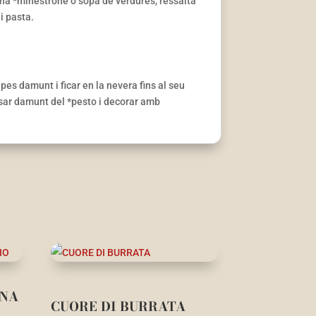
una *minestrone o sopa de verdures, ressalta
i pasta.
pes damunt i ficar en la nevera fins al seu
osar damunt del *pesto i decorar amb
ANA
CUORE DI BURRATA