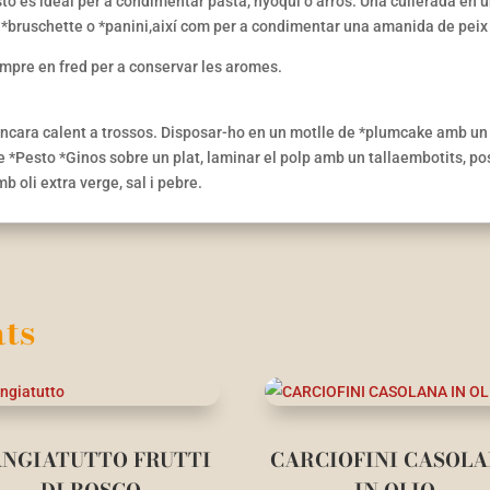
sto és ideal per a condimentar pasta, nyoqui o arròs. Una cullerada en 
 *bruschette o *panini,així com per a condimentar una amanida de peix 
empre en fred per a conservar les aromes.
o encara calent a trossos. Disposar-ho en un motlle de *plumcake amb un 
 *Pesto *Ginos sobre un plat, laminar el polp amb un tallaembotits, p
oli extra verge, sal i pebre.
ts
NGIATUTTO FRUTTI
CARCIOFINI CASOL