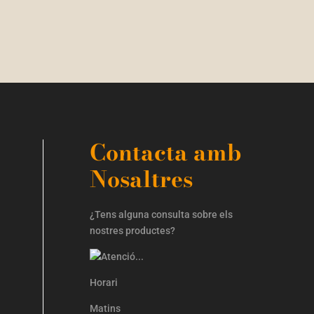
Contacta amb
Nosaltres
¿Tens alguna consulta sobre els
nostres productes?
Horari
Matins