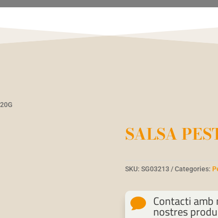
520G
SALSA PES
SKU:
SG03213
Categories:
P
Contacti amb n

nostres produ