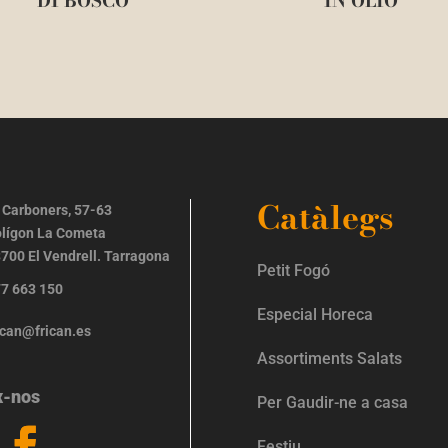
DI BOSCO
IN OLIO
Catàlegs
 Carboners, 57-63
lígon La Cometa
700 El Vendrell. Tarragona
Petit Fogó
7 663 150
Especial Horeca
ican@frican.es
Assortiments Salats
x-nos
Per Gaudir-ne a casa
Festiu