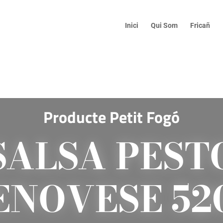
Inici
Qui Som
Fricañ
Producte Petit Fogó
SALSA PEST
ENOVESE 52