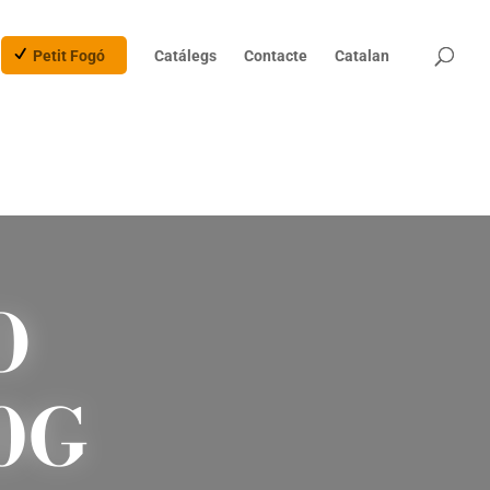
Products
search
Petit Fogó
Catálegs
Contacte
Catalan
O
0G