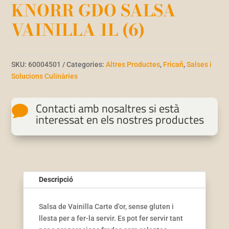
KNORR GDO SALSA
VAINILLA 1L (6)
SKU:
60004501
Categories:
Altres Productes
,
Fricañ
,
Salses i
Solucions Culinàries
Contacti amb nosaltres si està

interessat en els nostres productes
Descripció
Salsa de Vainilla
Carte
d'or, sense gluten i
llesta per a fer-la servir. Es pot fer servir tant