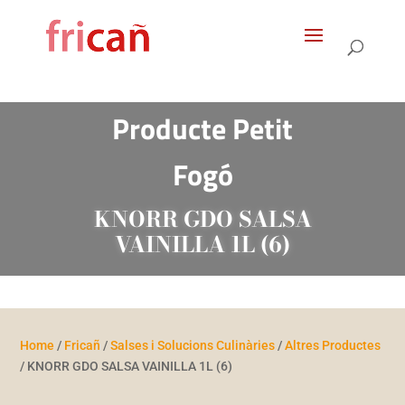
Products
search
Producte Petit
Fogó
KNORR GDO SALSA
VAINILLA 1L (6)
Home
/
Fricañ
/
Salses i Solucions Culinàries
/
Altres Productes
/ KNORR GDO SALSA VAINILLA 1L (6)