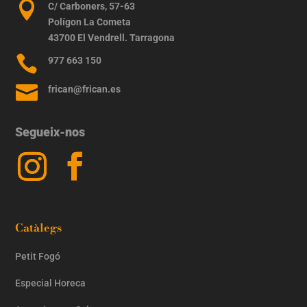

C/ Carboners, 57-63
Polígon La Cometa
43700 El Vendrell. Tarragona

977 663 150

frican@frican.es
Segueix-nos
Catàlegs
Petit Fogó
Especial Horeca