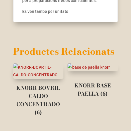
per a preparacions fredes com calentes.
Es ven també per unitats
Productes Relacionats
KNORR BASE
KNORR BOVRIL
PAELLA (6)
CALDO
CONCENTRADO
(6)