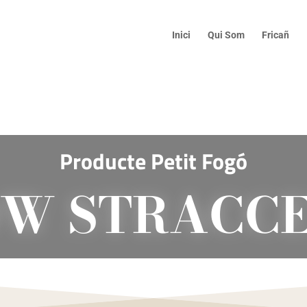
Inici
Qui Som
Fricañ
Producte Petit Fogó
W STRACCE