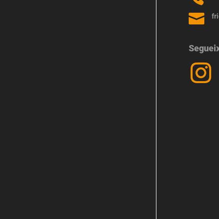

fr
Seguei