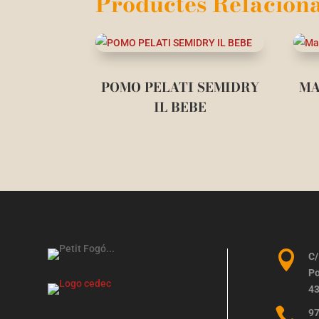
Productes Relaciona
POMO PELATI SEMIDRY
MA
IL BEBE

C/
Po
43

97