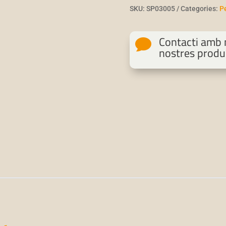
SKU:
SP03005
Categories:
P
Contacti amb n

nostres produ