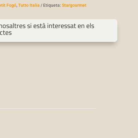
etit Fogó
,
Tutto Italia
Etiqueta:
Stargourmet
osaltres si està interessat en els
ctes