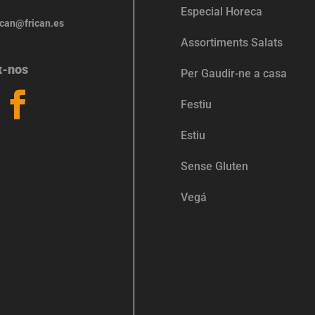
Especial Horeca
ican@frican.es
Assortiments Salats
x-nos
Per Gaudir-ne a casa
Festiu
Estiu
Sense Gluten
Vegá