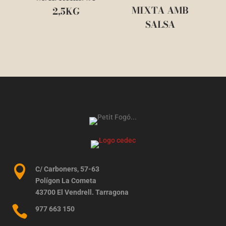
MIXTA AMB
2,5KG
SALSA

C/ Carboners, 57-63
Polígon La Cometa
43700 El Vendrell. Tarragona

977 663 150