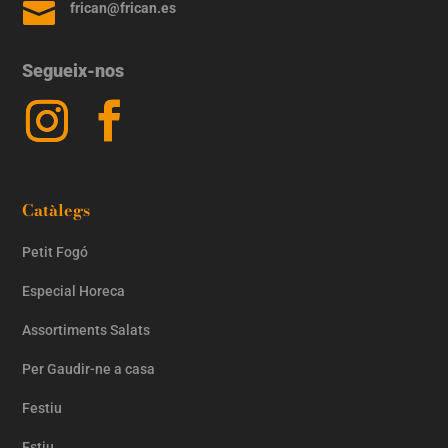

frican@frican.es
Segueix-nos
Catàlegs
Petit Fogó
Especial Horeca
Assortiments Salats
Per Gaudir-ne a casa
Festiu
Estiu