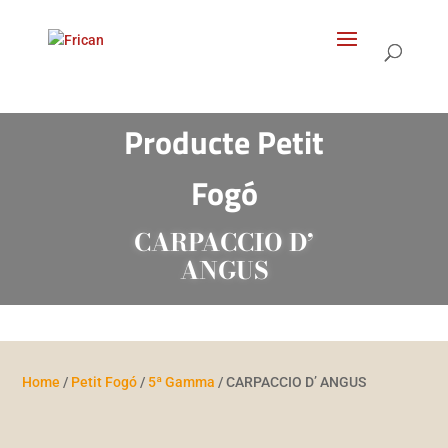
Products
search
Producte Petit
Fogó
CARPACCIO D’
ANGUS
Home
/
Petit Fogó
/
5ª Gamma
/ CARPACCIO D’ ANGUS