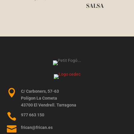
SALSA

C/ Carboners, 57-63
Polígon La Cometa
43700 El Vendrell. Tarragona

977 663 150

frican@frican.es