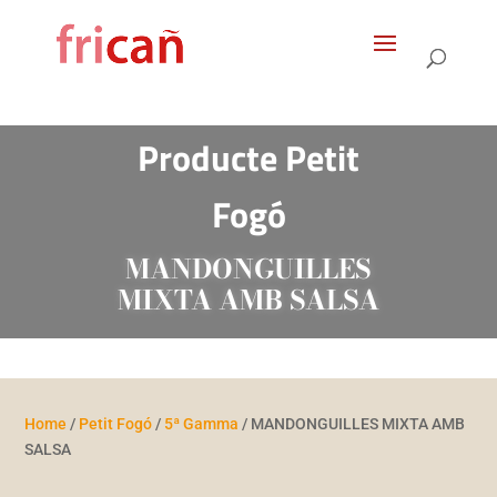
Products
search
Producte Petit
Fogó
MANDONGUILLES
MIXTA AMB SALSA
Home
/
Petit Fogó
/
5ª Gamma
/ MANDONGUILLES MIXTA AMB
SALSA