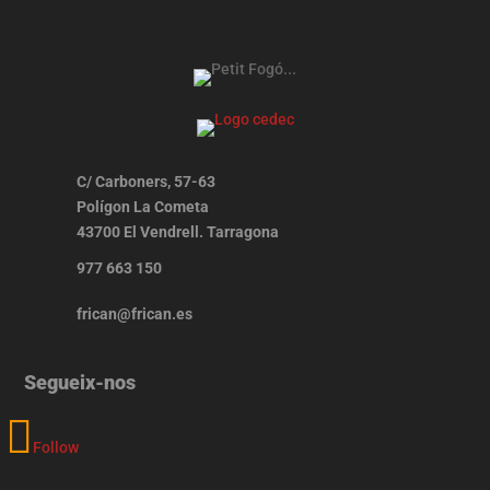
C/ Carboners, 57-63
Polígon La Cometa
43700 El Vendrell. Tarragona
977 663 150
frican@frican.es
Segueix-nos
Follow