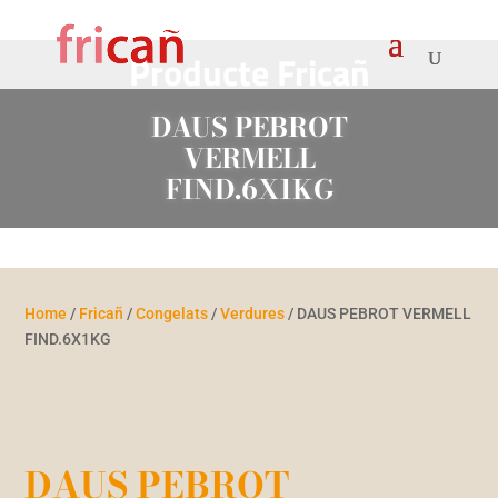
Products
search
Producte Fricañ
DAUS PEBROT
VERMELL
FIND.6X1KG
Home
/
Fricañ
/
Congelats
/
Verdures
/ DAUS PEBROT VERMELL
FIND.6X1KG
DAUS PEBROT