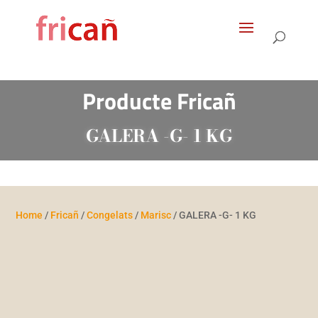
Products
search
Producte Fricañ
GALERA -G- 1 KG
Home
/
Fricañ
/
Congelats
/
Marisc
/ GALERA -G- 1 KG