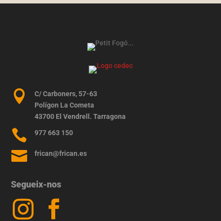

C/ Carboners, 57-63
Polígon La Cometa
43700 El Vendrell. Tarragona

977 663 150

frican@frican.es
Segueix-nos