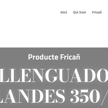
Inici
Qui Som
Fricañ
Producte Fricañ
LLENGUAD
ANDES 350