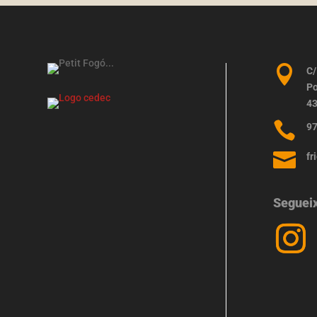

C/
Po
43

97

fr
Seguei