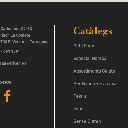
Catàlegs
 Carboners, 57-63
lígon La Cometa
700 El Vendrell. Tarragona
Petit Fogó
7 663 150
Especial Horeca
ican@frican.es
Assortiments Salats
x-nos
Per Gaudir-ne a casa
Festiu
Estiu
Sense Gluten