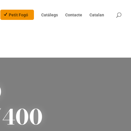
Products
search
Petit Fogó
Catálegs
Contacte
Catalan
O
/400