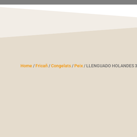
Home
/
Fricañ
/
Congelats
/
Peix
/ LLENGUADO HOLANDES 3