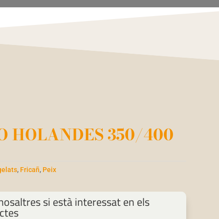
 HOLANDES 350/400
elats
,
Fricañ
,
Peix
osaltres si està interessat en els
ctes