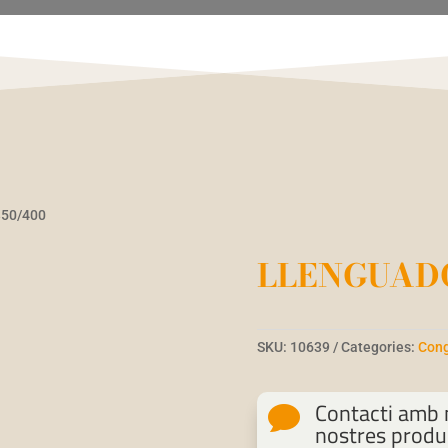
50/400
LLENGUADO
SKU:
10639
Categories:
Cong
Contacti amb n

nostres produ